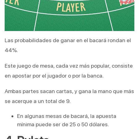
Las probabilidades de ganar en el bacará rondan el
44%.
Este juego de mesa, cada vez más popular, consiste
en apostar por el jugador o por la banca.
Ambas partes sacan cartas, y gana la mano que más
se acerque a un total de 9.
En algunas mesas de bacará, la apuesta
mínima puede ser de 25 o 50 dólares.