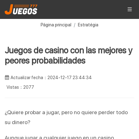
Página principal
Estratégia
Juegos de casino con las mejores y
peores probabilidades
Actualizar fecha：2024-12-17 23:44:34
Vistas：2077
¿Quiere probar a jugar, pero no quiere perder todo
su dinero?
Aunque jugar a cualquier juego en un casino