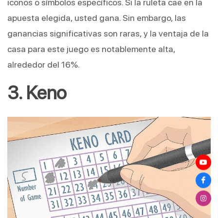
iconos o símbolos específicos. Si la ruleta cae en la
apuesta elegida, usted gana. Sin embargo, las
ganancias significativas son raras, y la ventaja de la
casa para este juego es notablemente alta,
alrededor del 16%.
3. Keno