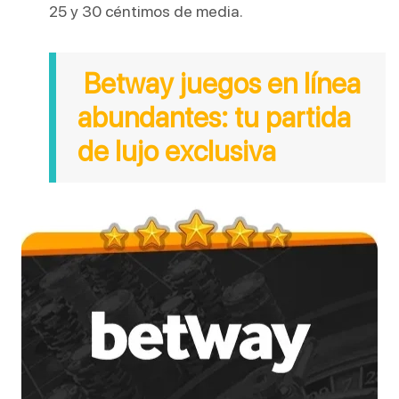
25 y 30 céntimos de media.
Betway juegos en línea
abundantes: tu partida
de lujo exclusiva