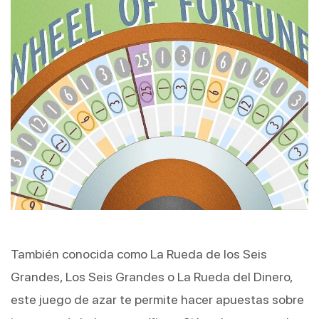
También conocida como La Rueda de los Seis
Grandes, Los Seis Grandes o La Rueda del Dinero,
este juego de azar te permite hacer apuestas sobre