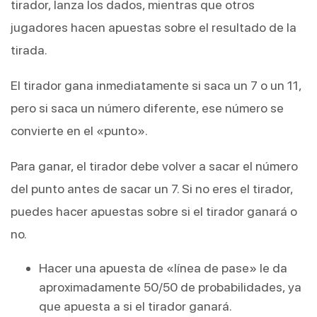
tirador, lanza los dados, mientras que otros
jugadores hacen apuestas sobre el resultado de la
tirada.
El tirador gana inmediatamente si saca un 7 o un 11,
pero si saca un número diferente, ese número se
convierte en el «punto».
Para ganar, el tirador debe volver a sacar el número
del punto antes de sacar un 7. Si no eres el tirador,
puedes hacer apuestas sobre si el tirador ganará o
no.
Hacer una apuesta de «línea de pase» le da
aproximadamente 50/50 de probabilidades, ya
que apuesta a si el tirador ganará.