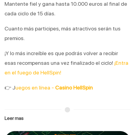
Mantente fiel y gana hasta 10.000 euros al final de
cada ciclo de 15 días.
Cuanto más participes, más atractivos serán tus
premios.
¡Y lo más increíble es que podrás volver a recibir
esas recompensas una vez finalizado el ciclo!
¡Entra
en el fuego de HellSpin!
👉 J
uegos en línea -
Casino HellSpin
Leer mas