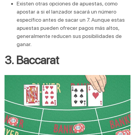
Existen otras opciones de apuestas, como
apostar a si el lanzador sacará un número
específico antes de sacar un 7. Aunque estas
apuestas pueden ofrecer pagos más altos,
generalmente reducen sus posibilidades de
ganar.
3. Baccarat