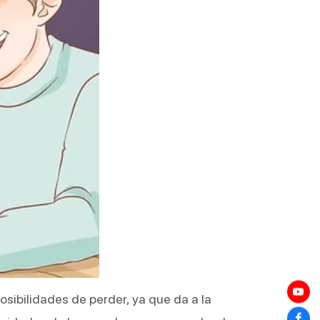
sibilidades de perder, ya que da a la