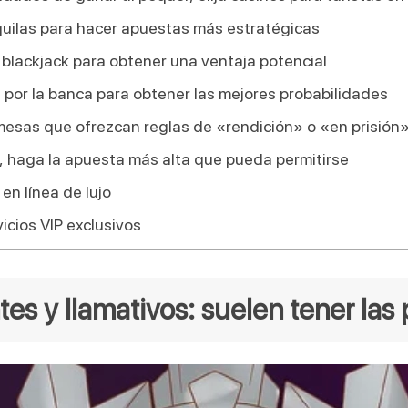
uilas para hacer apuestas más estratégicas
 blackjack para obtener una ventaja potencial
por la banca para obtener las mejores probabilidades
mesas que ofrezcan reglas de «rendición» o «en prisión
s, haga la apuesta más alta que pueda permitirse
en línea de lujo
vicios VIP exclusivos
ntes y llamativos: suelen tener la