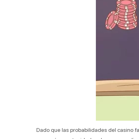
Dado que las probabilidades del casino fa