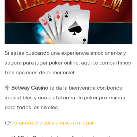
Si estás buscando una experiencia emocionante y
segura para jugar poker online, aquí te compartimos
tres opciones de primer nivel:
🎯
Betway Casino
te da la bienvenida con bonos
irresistibles y una plataforma de poker profesional
para todos los niveles.
👉
Regístrate aquí y empieza a jugar