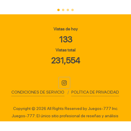
Vistas de hoy
133
Vistas total
231,554
CONDICIONES DE SERVICIO
POLÍTICA DE PRIVACIDAD
Copyright © 2026 All Rights Reserved by Juegos-777 Inc.
Juegos-777: El único sitio profesional de reseñas y análisis
detallados de casinos en línea en toda América