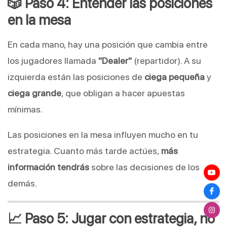
🎲 Paso 4: Entender las posiciones
en la mesa
En cada mano, hay una posición que cambia entre
los jugadores llamada
"Dealer"
(repartidor). A su
izquierda están las posiciones de
ciega pequeña
y
ciega grande
, que obligan a hacer apuestas
mínimas.
Las posiciones en la mesa influyen mucho en tu
estrategia. Cuanto más tarde actúes,
más
información tendrás
sobre las decisiones de los
demás.
📈 Paso 5: Jugar con estrategia, no