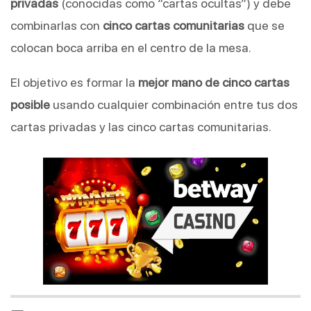
privadas
(conocidas como “cartas ocultas”) y debe
combinarlas con
cinco cartas comunitarias
que se
colocan boca arriba en el centro de la mesa.
El objetivo es formar la
mejor mano de cinco cartas
posible
usando cualquier combinación entre tus dos
cartas privadas y las cinco cartas comunitarias.