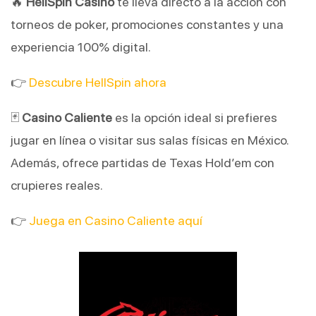
🔥
HellSpin Casino
te lleva directo a la acción con
torneos de poker, promociones constantes y una
experiencia 100% digital.
👉
Descubre HellSpin ahora
🃏
Casino Caliente
es la opción ideal si prefieres
jugar en línea o visitar sus salas físicas en México.
Además, ofrece partidas de Texas Hold’em con
crupieres reales.
👉
Juega en Casino Caliente aquí