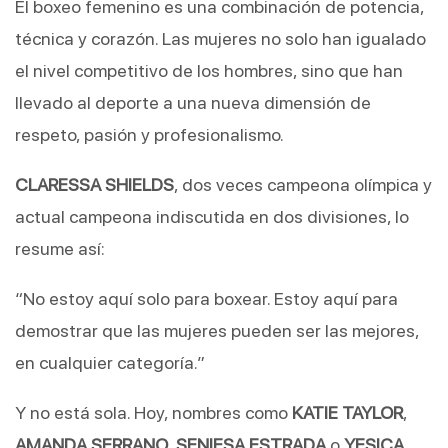
El boxeo femenino es una combinación de potencia,
técnica y corazón. Las mujeres no solo han igualado
el nivel competitivo de los hombres, sino que han
llevado al deporte a una nueva dimensión de
respeto, pasión y profesionalismo.
CLARESSA SHIELDS
, dos veces campeona olímpica y
actual campeona indiscutida en dos divisiones, lo
resume así:
“No estoy aquí solo para boxear. Estoy aquí para
demostrar que las mujeres pueden ser las mejores,
en cualquier categoría.”
Y no está sola. Hoy, nombres como
KATIE TAYLOR
,
AMANDA SERRANO
,
SENIESA ESTRADA
o
YESICA