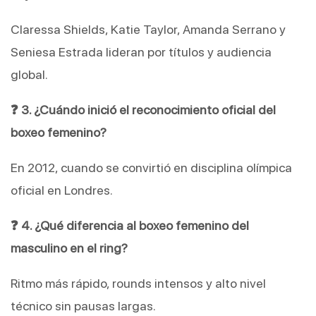
Claressa Shields, Katie Taylor, Amanda Serrano y
Seniesa Estrada lideran por títulos y audiencia
global.
❓ 3. ¿Cuándo inició el reconocimiento oficial del
boxeo femenino?
En 2012, cuando se convirtió en disciplina olímpica
oficial en Londres.
❓ 4. ¿Qué diferencia al boxeo femenino del
masculino en el ring?
Ritmo más rápido, rounds intensos y alto nivel
técnico sin pausas largas.