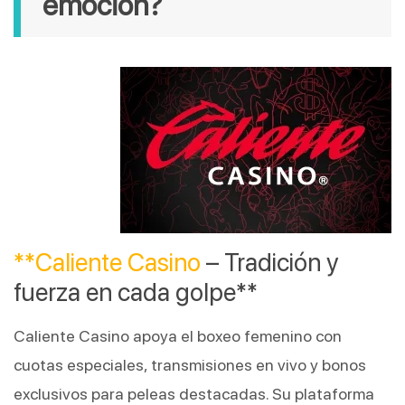
emoción?
**Caliente Casino
– Tradición y
fuerza en cada golpe**
Caliente Casino apoya el boxeo femenino con
cuotas especiales, transmisiones en vivo y bonos
exclusivos para peleas destacadas. Su plataforma