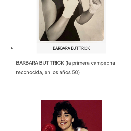
BARBARA BUTTRICK
BARBARA BUTTRICK
(la primera campeona
reconocida, en los años 50)