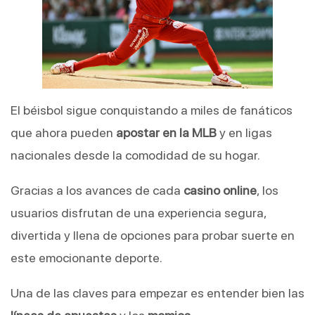
El béisbol sigue conquistando a miles de fanáticos
que ahora pueden
apostar en la MLB
y en ligas
nacionales desde la comodidad de su hogar.
Gracias a los avances de cada
casino online
, los
usuarios disfrutan de una experiencia segura,
divertida y llena de opciones para probar suerte en
este emocionante deporte.
Una de las claves para empezar es entender bien las