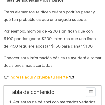
líneas de apuestas
y los
momios
.
Estos elementos te dicen cuánto podrías ganar y
qué tan probable es que una jugada suceda.
Por ejemplo, momios de +200 significan que con
$100 podrías ganar $200, mientras que una línea
de -150 requiere apostar $150 para ganar $100.
Conocer esta información básica te ayudará a tomar
decisiones más acertadas.
👉
Ingresa aquí y prueba tu suerte
👈
Tabla de contenido
Apuestas de béisbol con mercados variados