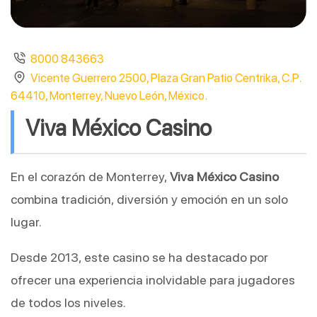
8000 843663
Vicente Guerrero 2500, Plaza Gran Patio Centrika, C.P.
64410, Monterrey, Nuevo León, México.
Viva México Casino
En el corazón de Monterrey,
Viva México Casino
combina tradición, diversión y emoción en un solo
lugar.
Desde 2013, este casino se ha destacado por
ofrecer una experiencia inolvidable para jugadores
de todos los niveles.