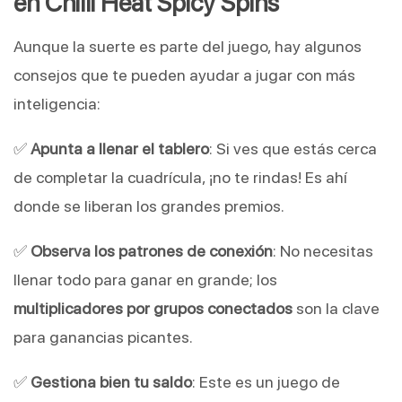
en Chilli Heat Spicy Spins
Aunque la suerte es parte del juego, hay algunos
consejos que te pueden ayudar a jugar con más
inteligencia:
✅
Apunta a llenar el tablero
: Si ves que estás cerca
de completar la cuadrícula, ¡no te rindas! Es ahí
donde se liberan los grandes premios.
✅
Observa los patrones de conexión
: No necesitas
llenar todo para ganar en grande; los
multiplicadores por grupos conectados
son la clave
para ganancias picantes.
✅
Gestiona bien tu saldo
: Este es un juego de