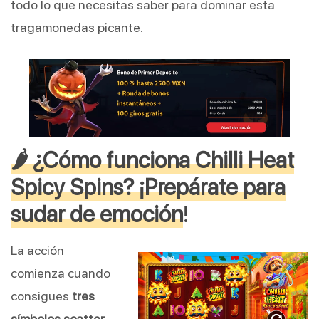
todo lo que necesitas saber para dominar esta
tragamonedas picante.
🌶️ ¿Cómo funciona Chilli Heat
Spicy Spins? ¡Prepárate para
sudar de emoción
!
La acción
comienza cuando
consigues
tres
símbolos scatter
.