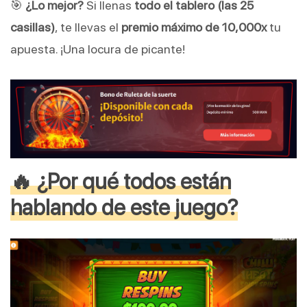
🎯
¿Lo mejor?
Si llenas
todo el tablero (las 25
casillas)
, te llevas el
premio máximo de 10,000x
tu
apuesta. ¡Una locura de picante!
🔥 ¿Por qué todos están
hablando de este juego?