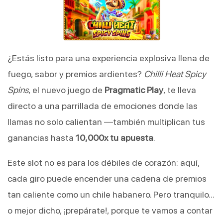
¿Estás listo para una experiencia explosiva llena de
fuego, sabor y premios ardientes?
Chilli Heat Spicy
Spins
, el nuevo juego de
Pragmatic Play
, te lleva
directo a una parrillada de emociones donde las
llamas no solo calientan —también multiplican tus
ganancias hasta
10,000x tu apuesta
.
Este slot no es para los débiles de corazón: aquí,
cada giro puede encender una cadena de premios
tan caliente como un chile habanero. Pero tranquilo…
o mejor dicho, ¡prepárate!, porque te vamos a contar