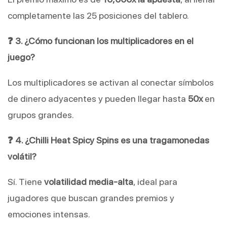
completamente las 25 posiciones del tablero.
❓ 3. ¿Cómo funcionan los multiplicadores en el
juego?
Los multiplicadores se activan al conectar símbolos
de dinero adyacentes y pueden llegar hasta
50x
en
grupos grandes.
❓ 4. ¿Chilli Heat Spicy Spins es una tragamonedas
volátil?
Sí. Tiene
volatilidad media-alta
, ideal para
jugadores que buscan grandes premios y
emociones intensas.