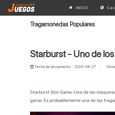
INICIO
Casi
Tragamonedas Populares
Starburst - Uno de lo
Vist
Fecha de lanzamiento：2024-08-27
Starburst Slot Game-Una de las máquinas
ganar. Es probablemente una de las tra