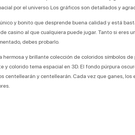
pacial por el universo. Los gráficos son detallados y ag
nico y bonito que desprende buena calidad y está basta
de casino al que cualquiera puede jugar. Tanto si eres 
imentado, debes probarlo.
hermosa y brillante colección de coloridos símbolos de p
ante y colorido tema espacial en 3D. El fondo púrpura oscu
los centellearán y centellearán. Cada vez que ganes, los 
ores.