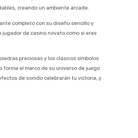
radables, creando un ambiente arcade.
nte completo con su diseño sencillo y
un jugador de casino novato como si eres
iedras preciosas y los clásicos símbolos
ro forma el marco de su universo de juego.
efectos de sonido celebrarán tu victoria, y