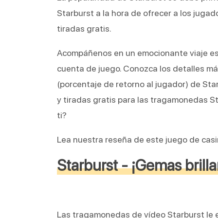
Starburst a la hora de ofrecer a los jug
tiradas gratis.
Acompáñenos en un emocionante viaje espa
cuenta de juego. Conozca los detalles más
(porcentaje de retorno al jugador) de Sta
y tiradas gratis para las tragamonedas S
ti?
Lea nuestra reseña de este juego de casin
Starburst - ¡Gemas brill
Las tragamonedas de vídeo Starburst le e