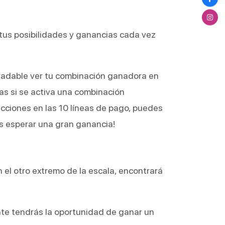
tus posibilidades y ganancias cada vez
gradable ver tu combinación ganadora en
nas si se activa una combinación
ecciones en las 10 líneas de pago, puedes
des esperar una gran ganancia!
el otro extremo de la escala, encontrará
ente tendrás la oportunidad de ganar un