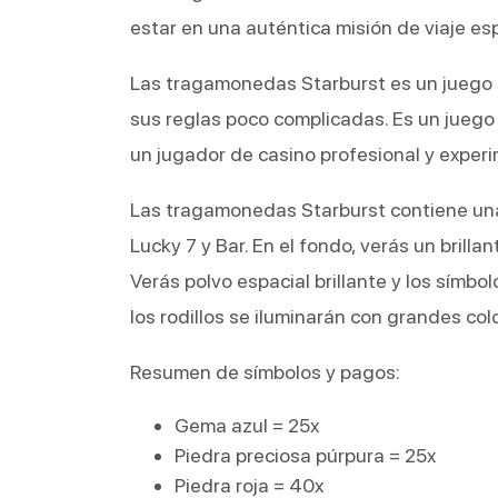
estar en una auténtica misión de viaje es
Las tragamonedas Starburst es un juego ú
sus reglas poco complicadas. Es un juego 
un jugador de casino profesional y exper
Las tragamonedas Starburst contiene una 
Lucky 7 y Bar. En el fondo, verás un brill
Verás polvo espacial brillante y los símbo
los rodillos se iluminarán con grandes col
Resumen de símbolos y pagos:
Gema azul = 25x
Piedra preciosa púrpura = 25x
Piedra roja = 40x