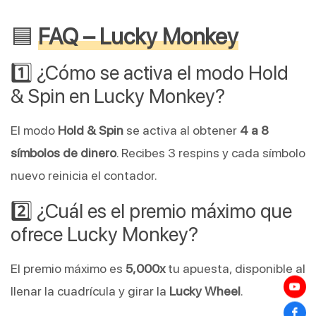
🟦
FAQ – Lucky Monkey
1️⃣ ¿Cómo se activa el modo Hold
& Spin en Lucky Monkey?
El modo
Hold & Spin
se activa al obtener
4 a 8
símbolos de dinero
. Recibes 3 respins y cada símbolo
nuevo reinicia el contador.
2️⃣ ¿Cuál es el premio máximo que
ofrece Lucky Monkey?
El premio máximo es
5,000x
tu apuesta, disponible al
llenar la cuadrícula y girar la
Lucky Wheel
.