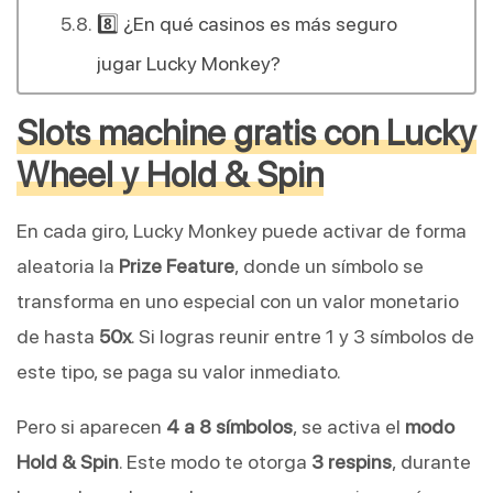
8️⃣ ¿En qué casinos es más seguro
jugar Lucky Monkey?
Slots machine gratis con Lucky
Wheel y Hold & Spin
En cada giro, Lucky Monkey puede activar de forma
aleatoria la
Prize Feature
, donde un símbolo se
transforma en uno especial con un valor monetario
de hasta
50x
. Si logras reunir entre 1 y 3 símbolos de
este tipo, se paga su valor inmediato.
Pero si aparecen
4 a 8 símbolos
, se activa el
modo
Hold & Spin
. Este modo te otorga
3 respins
, durante