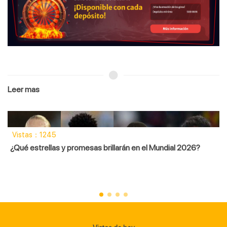
Leer mas
Vistas：1245
¿Qué estrellas y promesas brillarán en el Mundial 2026?