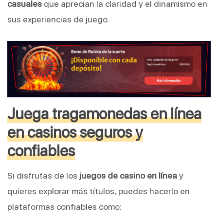
casuales
que aprecian la claridad y el dinamismo en
sus experiencias de juego.
Juega tragamonedas en línea
en casinos seguros y
confiables
Si disfrutas de los
juegos de casino en línea
y
quieres explorar más títulos, puedes hacerlo en
plataformas confiables como: