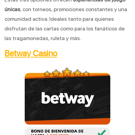
únicas
, con torneos, promociones constantes y una 
comunidad activa. Ideales tanto para quienes 
disfrutan de las cartas como para los fanáticos de 
las tragamonedas, ruleta y más.
Betway Casino