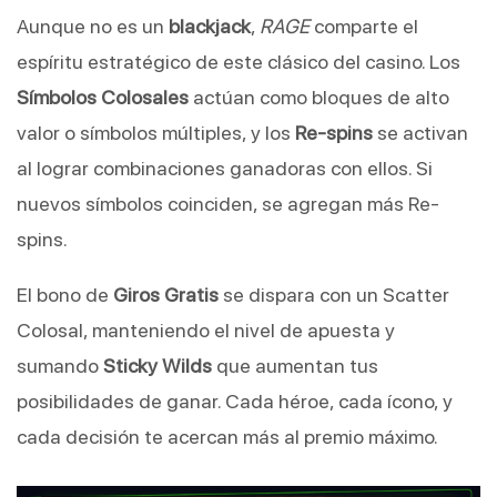
Aunque no es un 
blackjack
, 
RAGE
 comparte el 
espíritu estratégico de este clásico del casino. Los 
Símbolos Colosales
 actúan como bloques de alto 
valor o símbolos múltiples, y los 
Re-spins
 se activan 
al lograr combinaciones ganadoras con ellos. Si 
nuevos símbolos coinciden, se agregan más Re-
spins.
El bono de 
Giros Gratis
 se dispara con un Scatter 
Colosal, manteniendo el nivel de apuesta y 
sumando 
Sticky Wilds
 que aumentan tus 
posibilidades de ganar. Cada héroe, cada ícono, y 
cada decisión te acercan más al premio máximo.