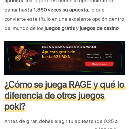
apuesta
, los jugadores tienen la oportunidad de 
ganar hasta 
1,860 veces su apuesta
, lo que 
convierte este título en una excelente opción dentro 
del mundo de los 
juegos gratis
 y 
juegos de casino
.
¿Cómo se juega RAGE y qué lo 
diferencia de otros juegos 
poki?
Antes de girar, debés elegir tu apuesta (de 0.25 a 