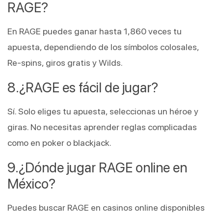
RAGE?
En RAGE puedes ganar hasta 1,860 veces tu 
apuesta, dependiendo de los símbolos colosales, 
Re-spins, giros gratis y Wilds.
¿RAGE es fácil de jugar?
Sí. Solo eliges tu apuesta, seleccionas un héroe y 
giras. No necesitas aprender reglas complicadas 
como en poker o blackjack.
¿Dónde jugar RAGE online en 
México?
Puedes buscar RAGE en casinos online disponibles 