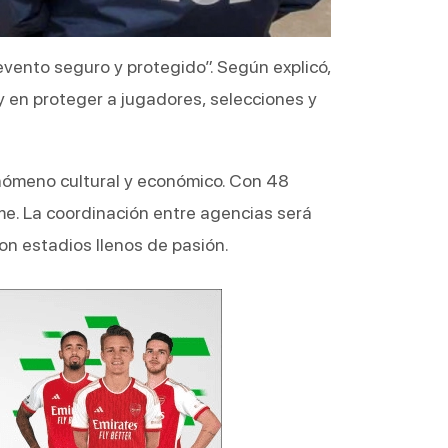
vento seguro y protegido”. Según explicó, 
 en proteger a jugadores, selecciones y 
nómeno cultural y económico. Con 48 
rme. La coordinación entre agencias será 
con estadios llenos de pasión.