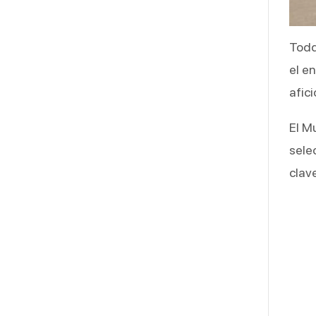
Todd
el e
afic
El M
sele
clav