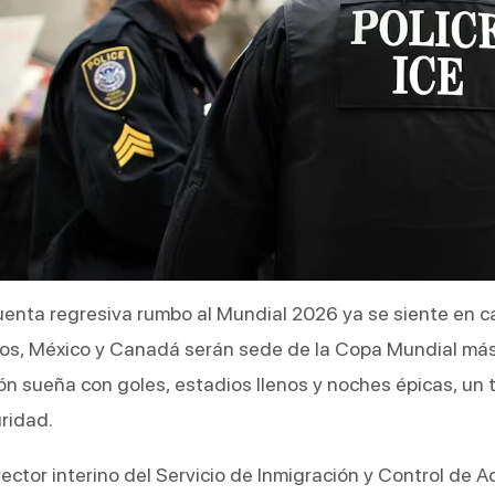
uenta regresiva rumbo al Mundial 2026 ya se siente en c
os, México y Canadá serán sede de la Copa Mundial más gr
ión sueña con goles, estadios llenos y noches épicas, un 
ridad.
irector interino del Servicio de Inmigración y Control de 