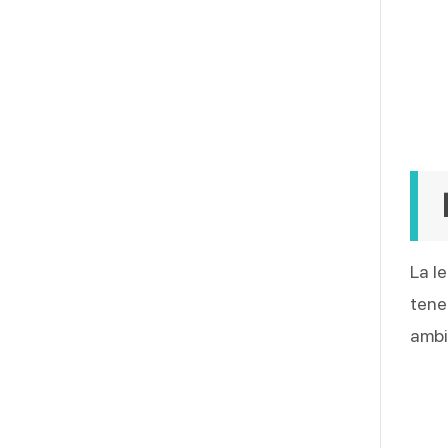
La l
tene
ambi