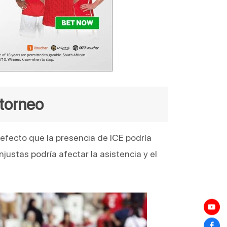
 torneo
 efecto que la presencia de ICE podría 
justas podría afectar la asistencia y el 