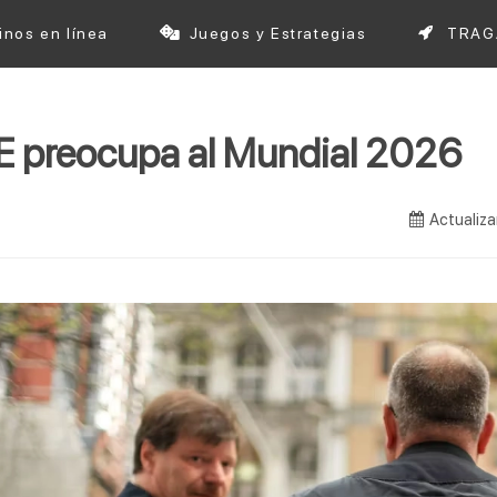
nos en línea
Juegos y Estrategias
TRAG
E preocupa al Mundial 2026
Actualiz