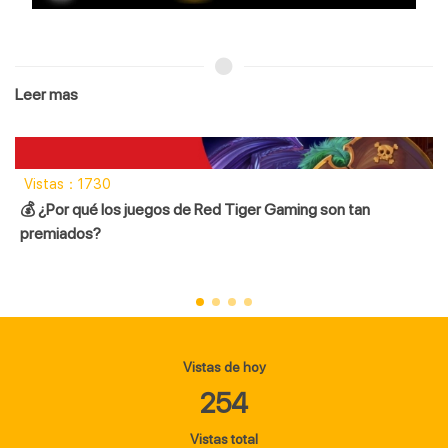
Leer mas
Vistas：1730
💰 ¿Por qué los juegos de Red Tiger Gaming son tan
premiados?
Vistas de hoy
254
Vistas total