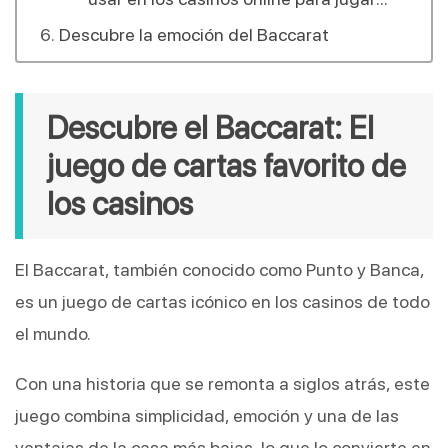
Descubre la emoción del Baccarat
Baccarat?
Descubre el Baccarat: El
juego de cartas favorito de
los casinos
El Baccarat, también conocido como Punto y Banca,
es un juego de cartas icónico en los casinos de todo
el mundo.
Con una historia que se remonta a siglos atrás, este
juego combina simplicidad, emoción y una de las
ventajas de la casa más bajas, lo que lo convierte en