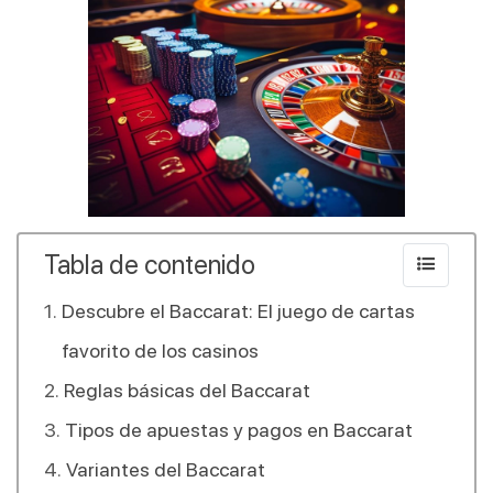
Tabla de contenido
Descubre el Baccarat: El juego de cartas
favorito de los casinos
Reglas básicas del Baccarat
Tipos de apuestas y pagos en Baccarat
Variantes del Baccarat