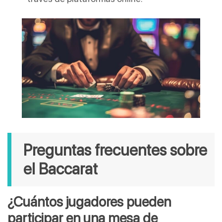
Preguntas frecuentes sobre
el Baccarat
¿Cuántos jugadores pueden
participar en una mesa de