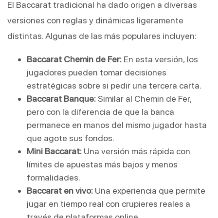
El Baccarat tradicional ha dado origen a diversas
versiones con reglas y dinámicas ligeramente
distintas. Algunas de las más populares incluyen:
Baccarat Chemin de Fer:
En esta versión, los
jugadores pueden tomar decisiones
estratégicas sobre si pedir una tercera carta.
Baccarat Banque:
Similar al Chemin de Fer,
pero con la diferencia de que la banca
permanece en manos del mismo jugador hasta
que agote sus fondos.
Mini Baccarat:
Una versión más rápida con
límites de apuestas más bajos y menos
formalidades.
Baccarat en vivo:
Una experiencia que permite
jugar en tiempo real con crupieres reales a
través de plataformas online.