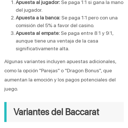
Apuesta al jugador:
Se paga 1:1 si gana la mano
del jugador.
Apuesta a la banca:
Se paga 1:1 pero con una
comisión del 5% a favor del casino.
Apuesta al empate:
Se paga entre 8:1 y 9:1,
aunque tiene una ventaja de la casa
significativamente alta.
Algunas variantes incluyen apuestas adicionales,
como la opción "Parejas" o "Dragon Bonus", que
aumentan la emoción y los pagos potenciales del
juego.
Variantes del Baccarat