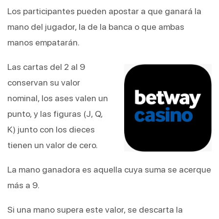
Los participantes pueden apostar a que ganará la
mano del jugador, la de la banca o que ambas
manos empatarán.
Las cartas del 2 al 9
conservan su valor
nominal, los ases valen un
punto, y las figuras (J, Q,
K) junto con los dieces
tienen un valor de cero.
La mano ganadora es aquella cuya suma se acerque
más a 9.
Si una mano supera este valor, se descarta la