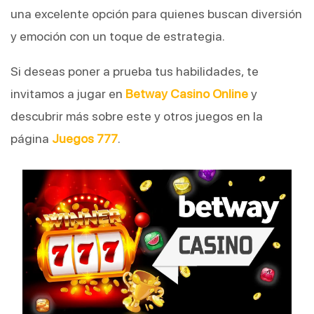
una excelente opción para quienes buscan diversión
y emoción con un toque de estrategia.
Si deseas poner a prueba tus habilidades, te
invitamos a jugar en
Betway Casino Online
y
descubrir más sobre este y otros juegos en la
página
Juegos 777
.