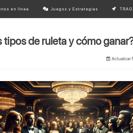
nos en línea
Juegos y Estrategias
TRAG
s tipos de ruleta y cómo ganar
Actualizar