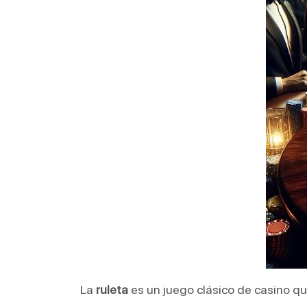
La
ruleta
es un juego clásico de casino qu