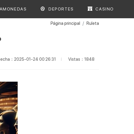
AMONEDAS
DEPORTES
CASINO
Página principal
Ruleta
?
Vistas：1848
 fecha：2025-01-24 00:26:31