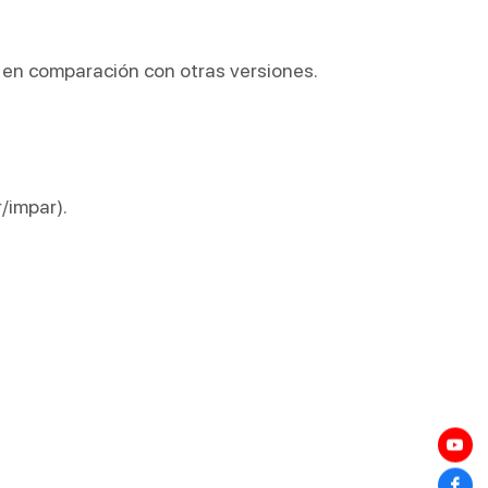
a en comparación con otras versiones.
/impar).