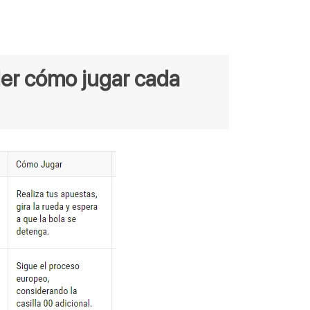
nder cómo jugar cada