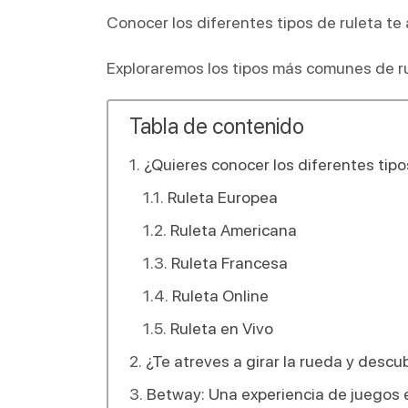
Conocer los diferentes tipos de ruleta te 
Exploraremos los tipos más comunes de ru
Tabla de contenido
¿Quieres conocer los diferentes tip
Ruleta Europea
Ruleta Americana
Ruleta Francesa
Ruleta Online
Ruleta en Vivo
¿Te atreves a girar la rueda y descub
Betway: Una experiencia de juegos e