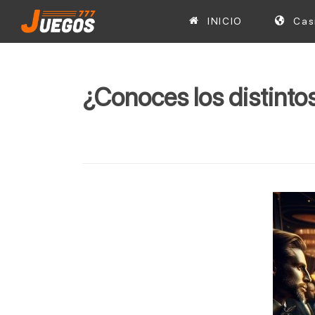
INICIO
Casi
¿Conoces los distinto