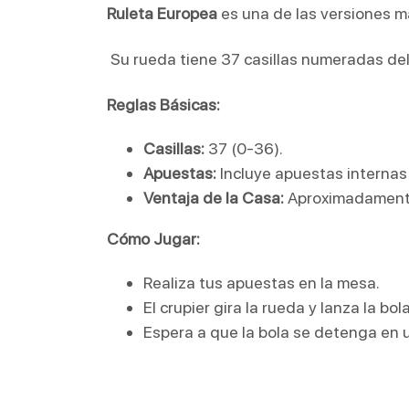
Ruleta Europea
es una de las versiones m
Su rueda tiene 37 casillas numeradas del 
Reglas Básicas:
Casillas:
37 (0-36).
Apuestas:
Incluye apuestas internas 
Ventaja de la Casa:
Aproximadament
Cómo Jugar:
Realiza tus apuestas en la mesa.
El crupier gira la rueda y lanza la bola
Espera a que la bola se detenga en u