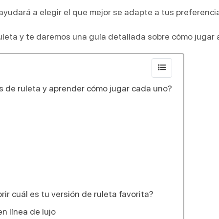
ayudará a elegir el que mejor se adapte a tus preferenci
leta y te daremos una guía detallada sobre cómo jugar 
os de ruleta y aprender cómo jugar cada uno?
rir cuál es tu versión de ruleta favorita?
n línea de lujo