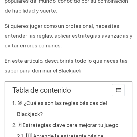
populares del mundo, conocido por su combinación
de habilidad y suerte.
Si quieres jugar como un profesional, necesitas
entender las reglas, aplicar estrategias avanzadas y
evitar errores comunes.
En este artículo, descubrirás todo lo que necesitas
saber para dominar el Blackjack.
Tabla de contenido
🎯 ¿Cuáles son las reglas básicas del
Blackjack?
🃏 Estrategias clave para mejorar tu juego
1️⃣ Aprende la estrategia básica