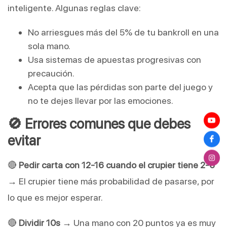
inteligente. Algunas reglas clave:
No arriesgues más del 5% de tu bankroll en una
sola mano.
Usa sistemas de apuestas progresivas con
precaución.
Acepta que las pérdidas son parte del juego y
no te dejes llevar por las emociones.
🚫 Errores comunes que debes
evitar
🔴
Pedir carta con 12-16 cuando el crupier tiene 2-6
→ El crupier tiene más probabilidad de pasarse, por
lo que es mejor esperar.
🔴
Dividir 10s
→ Una mano con 20 puntos ya es muy