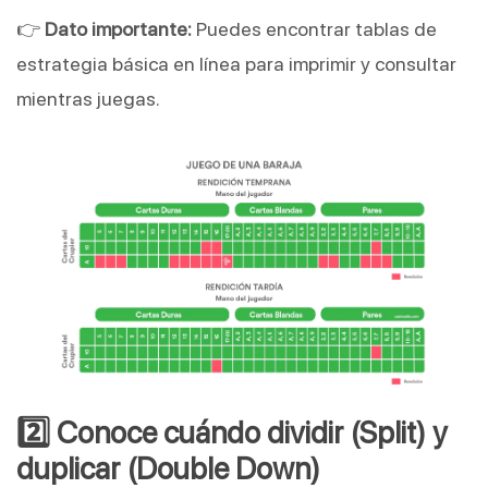
👉
Dato importante:
Puedes encontrar tablas de
estrategia básica en línea para imprimir y consultar
mientras juegas.
2️⃣ Conoce cuándo dividir (Split) y
duplicar (Double Down)