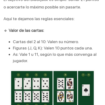
o acercarte lo máximo posible sin pasarte.
Aquí te dejamos las reglas esenciales:
🔹
Valor de las cartas:
Cartas del 2 al 10: Valen su número.
Figuras (J, Q, K): Valen 10 puntos cada una.
As: Vale 1 u 11, según lo que más convenga al
jugador.