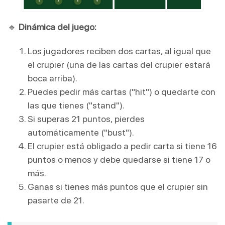
🔹
Dinámica del juego:
Los jugadores reciben dos cartas, al igual que
el crupier (una de las cartas del crupier estará
boca arriba).
Puedes pedir más cartas ("hit") o quedarte con
las que tienes ("stand").
Si superas 21 puntos, pierdes
automáticamente ("bust").
El crupier está obligado a pedir carta si tiene 16
puntos o menos y debe quedarse si tiene 17 o
más.
Ganas si tienes más puntos que el crupier sin
pasarte de 21.