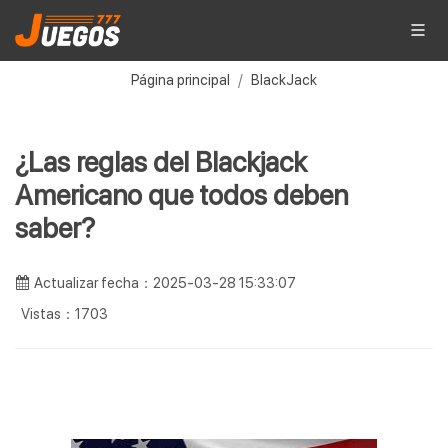
Página principal
BlackJack
¿Las reglas del Blackjack
Americano que todos deben
saber?
Actualizar fecha：2025-03-28 15:33:07
Vistas：1703