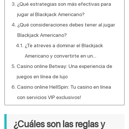
¿Qué estrategias son más efectivas para
jugar al Blackjack Americano?
¿Qué consideraciones debes tener al jugar
Blackjack Americano?
¿Te atreves a dominar el Blackjack
Americano y convertirte en un
Casino online Betway: Una experiencia de
experto?
juegos en línea de lujo
Casino online HellSpin: Tu casino en línea
con servicios VIP exclusivos!
¿Cuáles son las reglas y