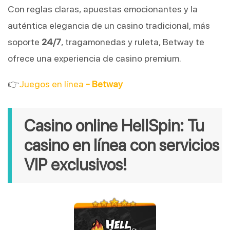
Con reglas claras, apuestas emocionantes y la
auténtica elegancia de un casino tradicional, más
soporte
24/7
, tragamonedas y ruleta, Betway te
ofrece una experiencia de casino premium.
👉
Juegos en línea
- Betway
Casino online HellSpin: Tu
casino en línea con servicios
VIP exclusivos!