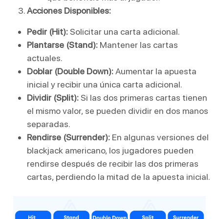
Acciones Disponibles:
Pedir (Hit):
Solicitar una carta adicional.
Plantarse (Stand):
Mantener las cartas
actuales.
Doblar (Double Down):
Aumentar la apuesta
inicial y recibir una única carta adicional.
Dividir (Split):
Si las dos primeras cartas tienen
el mismo valor, se pueden dividir en dos manos
separadas.
Rendirse (Surrender):
En algunas versiones del
blackjack americano, los jugadores pueden
rendirse después de recibir las dos primeras
cartas, perdiendo la mitad de la apuesta inicial.