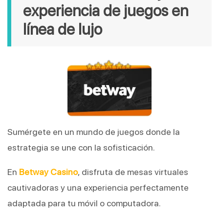
experiencia de juegos en
línea de lujo
Sumérgete en un mundo de juegos donde la
estrategia se une con la sofisticación.
En
Betway Casino
, disfruta de mesas virtuales
cautivadoras y una experiencia perfectamente
adaptada para tu móvil o computadora.