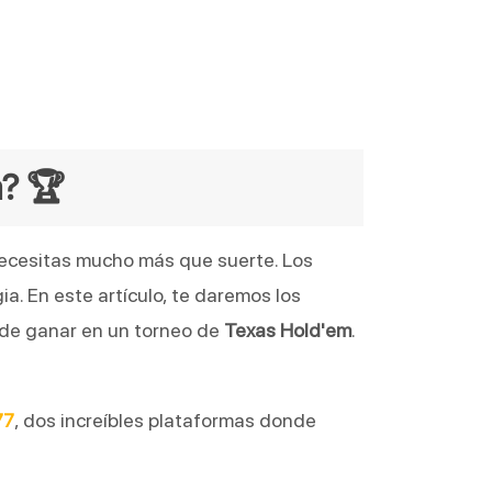
m? 🏆
necesitas mucho más que suerte. Los
a. En este artículo, te daremos los
 de ganar en un torneo de
Texas Hold'em
.
77
, dos increíbles plataformas donde