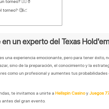
 torneo? 🏃‍♂️🥤
l torneo? 🧐📈
te en un experto del Texas Hold'e
es una experiencia emocionante, pero para tener éxito, 
r, sino de la preparación, el conocimiento y la estrategi
ares como un profesional y aumentes tus probabilidades
ndas, te invitamos a unirte a
Hellspin Casino
y
Juegos 7
s antes del gran evento.