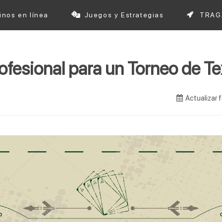
nos en línea
Juegos y Estrategias
TRAG
ofesional para un Torneo de T
Actualizar