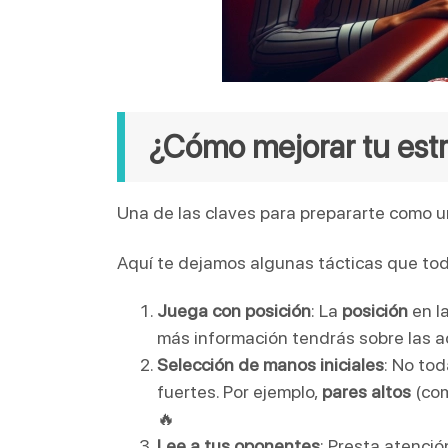
¿Cómo mejorar tu estr
Una de las claves para prepararte como u
Aquí te dejamos algunas tácticas que tod
Juega con posición
: La
posición
en l
más información tendrás sobre las a
Selección de manos iniciales
: No to
fuertes. Por ejemplo,
pares altos
(com
🔥
Lee a tus oponentes
: Presta atenci