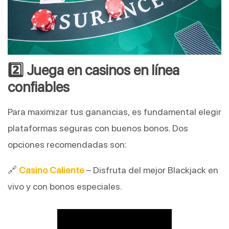
2️⃣ Juega en casinos en línea
confiables
Para maximizar tus ganancias, es fundamental elegir
plataformas seguras con buenos bonos. Dos
opciones recomendadas son:
🔗
Casino Caliente
– Disfruta del mejor Blackjack en
vivo y con bonos especiales.