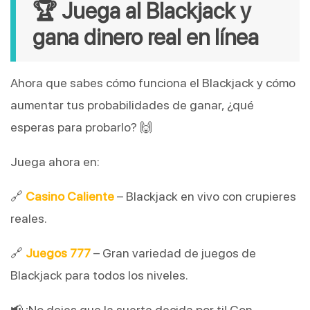
🏆 Juega al Blackjack y
gana dinero real en línea
Ahora que sabes cómo funciona el Blackjack y cómo
aumentar tus probabilidades de ganar, ¿qué
esperas para probarlo? 🙌
Juega ahora en:
🔗
Casino Caliente
– Blackjack en vivo con crupieres
reales.
🔗
Juegos 777
– Gran variedad de juegos de
Blackjack para todos los niveles.
📢 ¡No dejes que la suerte decida por ti! Con