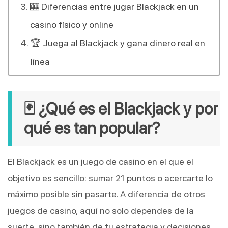
🎰 Diferencias entre jugar Blackjack en un
casino físico y online
🏆 Juega al Blackjack y gana dinero real en
línea
🃏 ¿Qué es el Blackjack y por
qué es tan popular?
El Blackjack es un juego de casino en el que el
objetivo es sencillo: sumar 21 puntos o acercarte lo
máximo posible sin pasarte. A diferencia de otros
juegos de casino, aquí no solo dependes de la
suerte, sino también de tu estrategia y decisiones.