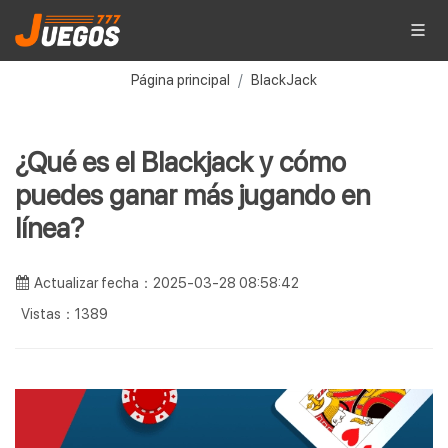
Página principal
BlackJack
¿Qué es el Blackjack y cómo
puedes ganar más jugando en
línea?
Actualizar fecha：2025-03-28 08:58:42
Vistas：1389