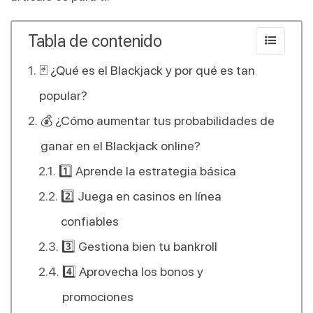
Tabla de contenido
🃏 ¿Qué es el Blackjack y por qué es tan
popular?
💰 ¿Cómo aumentar tus probabilidades de
ganar en el Blackjack online?
1️⃣ Aprende la estrategia básica
2️⃣ Juega en casinos en línea
confiables
3️⃣ Gestiona bien tu bankroll
4️⃣ Aprovecha los bonos y
promociones