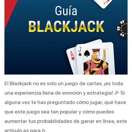
El Blackjack no es solo un juego de cartas, ¡es toda
una experiencia llena de emoción y estrategia! 🎉 Si
alguna vez te has preguntado cómo jugar, qué hace
que este juego sea tan popular y cómo puedes
aumentar tus probabilidades de ganar en línea, este
artículo es para ti.