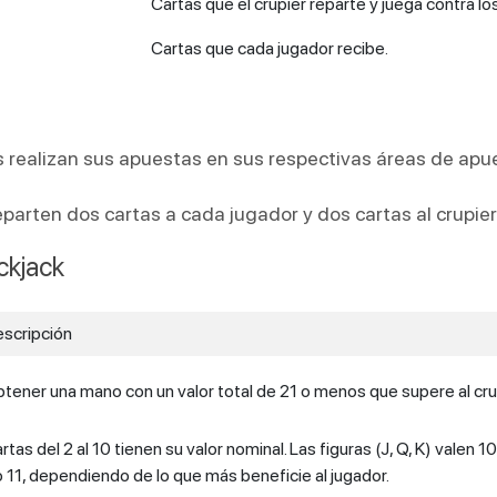
Cartas que el crupier reparte y juega contra lo
Cartas que cada jugador recibe.
s realizan sus apuestas en sus respectivas áreas de apu
parten dos cartas a cada jugador y dos cartas al crupier 
ckjack
scripción
tener una mano con un valor total de 21 o menos que supere al crup
rtas del 2 al 10 tienen su valor nominal. Las figuras (J, Q, K) valen 
o 11, dependiendo de lo que más beneficie al jugador.