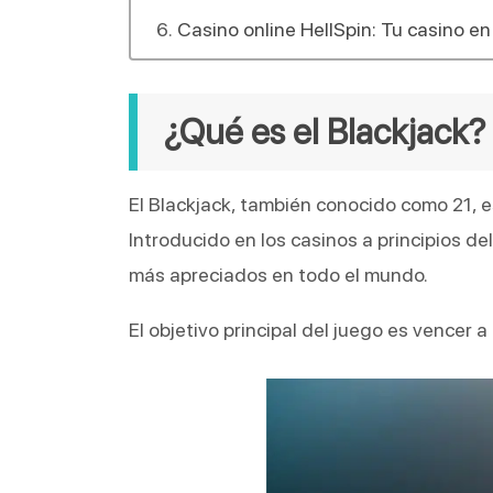
Casino online HellSpin: Tu casino en 
¿Qué es el Blackjack?
El Blackjack, también conocido como 21, e
Introducido en los casinos a principios de
más apreciados en todo el mundo.
El objetivo principal del juego es vencer