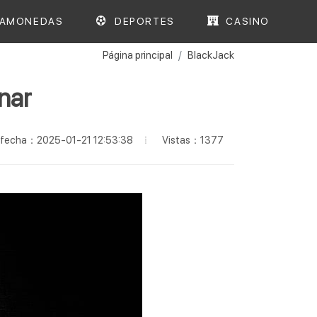
AMONEDAS
DEPORTES
CASINO
Página principal
BlackJack
nar
Vistas：1377
r fecha：2025-01-21 12:53:38