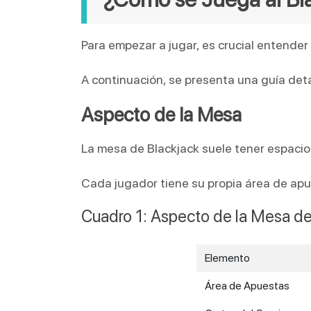
Para empezar a jugar, es crucial entender
A continuación, se presenta una guía deta
Aspecto de la Mesa
La mesa de Blackjack suele tener espacio 
Cada jugador tiene su propia área de apue
Cuadro 1: Aspecto de la Mesa de
Elemento
Área de Apuestas