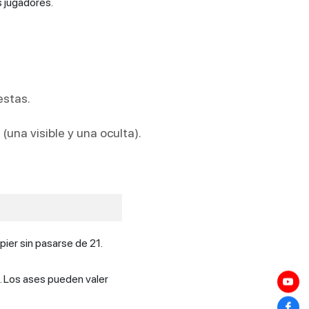
s jugadores.
estas.
(una visible y una oculta).
ier sin pasarse de 21.
10. Los ases pueden valer