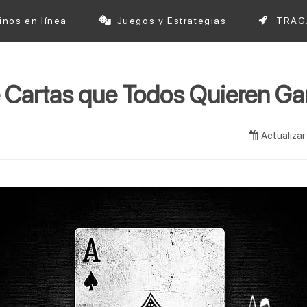
nos en línea
Juegos y Estrategias
TRAG
e Cartas que Todos Quieren Ga
Actualiza