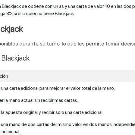
 Blackjack se obtiene con un as y una carta de valor 10 en las dos 
ga 3:2 si el crupier no tiene Blackjack.
ackjack
onibles durante su turno, lo que les permite tomar deci
 Blackjack
ción
r una carta adicional para mejorar el valor total de la mano.
 la mano actual sin recibir más cartas.
 la apuesta original y recibir solo una carta adicional.
 una mano de dos cartas del mismo valor en dos manos independien
 adicional.