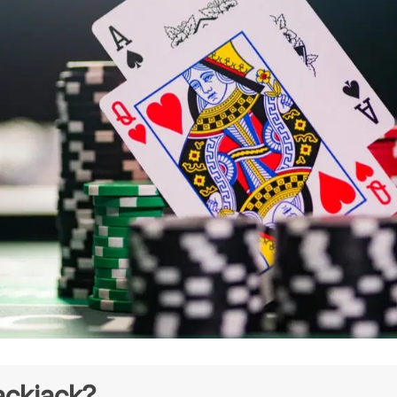
ackjack?