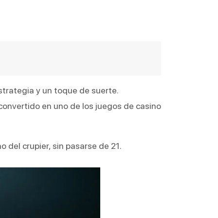
strategia y un toque de suerte.
a convertido en uno de los juegos de casino
 del crupier, sin pasarse de 21.